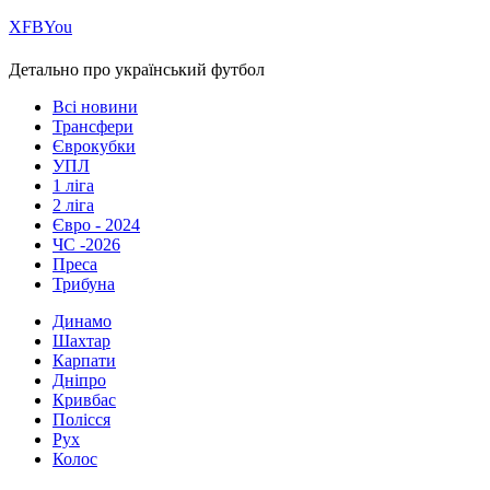
Х
FB
You
Детально про український футбол
Всі новини
Трансфери
Єврокубки
УПЛ
1 ліга
2 ліга
Євро - 2024
ЧС -2026
Преса
Трибуна
Динамо
Шахтар
Карпати
Дніпро
Кривбас
Полісся
Рух
Колос