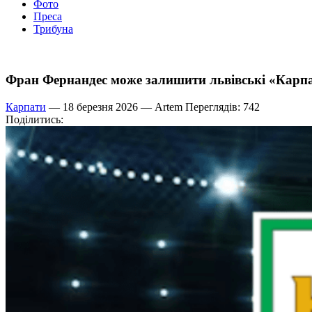
Фото
Преса
Трибуна
Фран Фернандес може залишити львівські «Карпат
Карпати
— 18 березня 2026 —
Artem
Переглядів: 742
Поділитись: