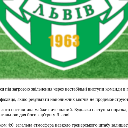
 під загрозою звільнення через нестабільні виступи команди в 
 фахівця, якщо результати найближчих матчів не продемонструют
ського наставника майже вичерпаний. Будь-яка наступна поразка,
тальною для його кар'єри у Львові.
м 4:0, загальна атмосфера навколо тренерського штабу залиша