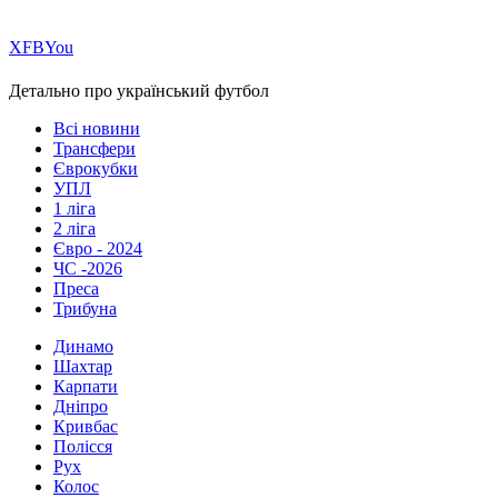
Х
FB
You
Детально про український футбол
Всі новини
Трансфери
Єврокубки
УПЛ
1 ліга
2 ліга
Євро - 2024
ЧС -2026
Преса
Трибуна
Динамо
Шахтар
Карпати
Дніпро
Кривбас
Полісся
Рух
Колос