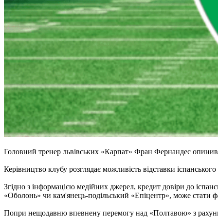
Головний тренер львівських «Карпат» Фран Фернандес опинився
Керівництво клубу розглядає можливість відставки іспанського
Згідно з інформацією медійних джерел, кредит довіри до іспан
«Оболонь» чи кам'янець-подільський «Епіцентр», може стати фа
Попри нещодавню впевнену перемогу над «Полтавою» з рахунко