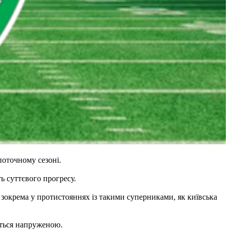
поточному сезоні.
ь суттєвого прогресу.
 зокрема у протистояннях із такими суперниками, як київська
ється напруженою.