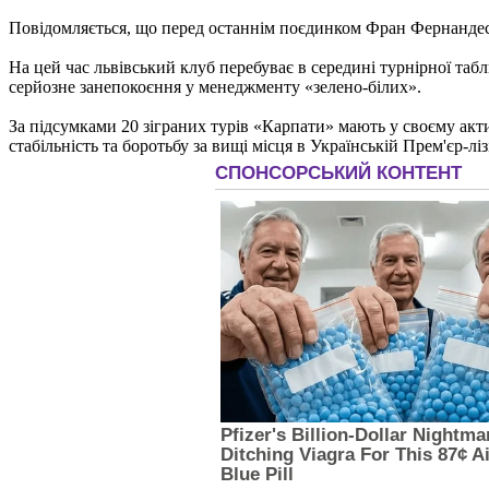
Повідомляється, що перед останнім поєдинком Фран Фернандес 
На цей час львівський клуб перебуває в середині турнірної таб
серйозне занепокоєння у менеджменту «зелено-білих».
За підсумками 20 зіграних турів «Карпати» мають у своєму акти
стабільність та боротьбу за вищі місця в Українській Прем'єр-ліз