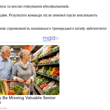
ск та високі очікування вболівальників.
иціям. Результати команди після зимової паузи викликають
сумнів спроможність нинішнього тренерського штабу забезпечити