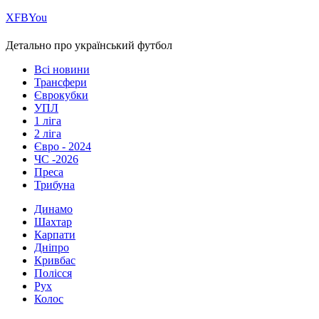
Х
FB
You
Детально про український футбол
Всі новини
Трансфери
Єврокубки
УПЛ
1 ліга
2 ліга
Євро - 2024
ЧС -2026
Преса
Трибуна
Динамо
Шахтар
Карпати
Дніпро
Кривбас
Полісся
Рух
Колос