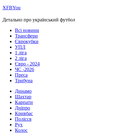
Х
FB
You
Детально про український футбол
Всі новини
Трансфери
Єврокубки
УПЛ
1 ліга
2 ліга
Євро - 2024
ЧС -2026
Преса
Трибуна
Динамо
Шахтар
Карпати
Дніпро
Кривбас
Полісся
Рух
Колос