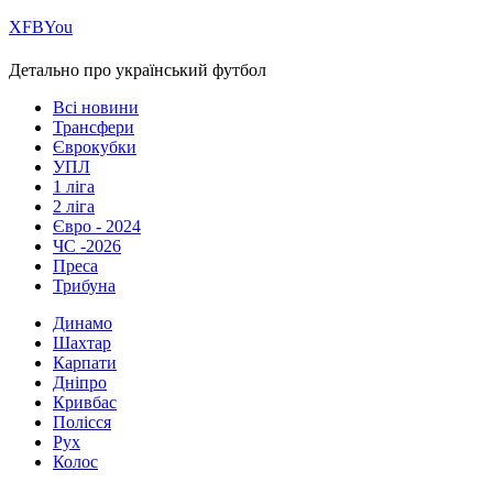
Х
FB
You
Детально про український футбол
Всі новини
Трансфери
Єврокубки
УПЛ
1 ліга
2 ліга
Євро - 2024
ЧС -2026
Преса
Трибуна
Динамо
Шахтар
Карпати
Дніпро
Кривбас
Полісся
Рух
Колос