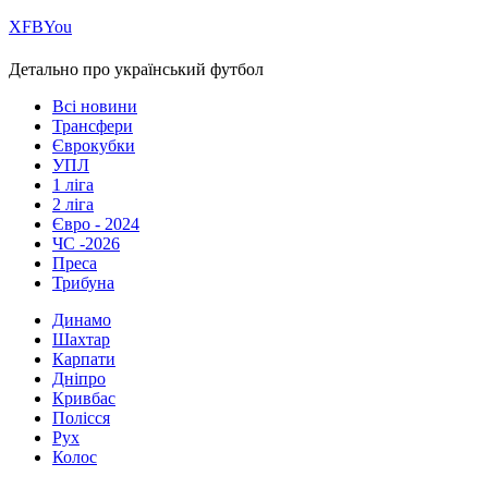
Х
FB
You
Детально про український футбол
Всі новини
Трансфери
Єврокубки
УПЛ
1 ліга
2 ліга
Євро - 2024
ЧС -2026
Преса
Трибуна
Динамо
Шахтар
Карпати
Дніпро
Кривбас
Полісся
Рух
Колос