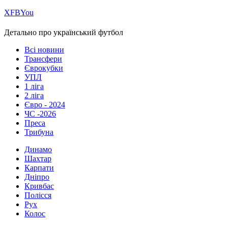
Х
FB
You
Детально про український футбол
Всі новини
Трансфери
Єврокубки
УПЛ
1 ліга
2 ліга
Євро - 2024
ЧС -2026
Преса
Трибуна
Динамо
Шахтар
Карпати
Дніпро
Кривбас
Полісся
Рух
Колос