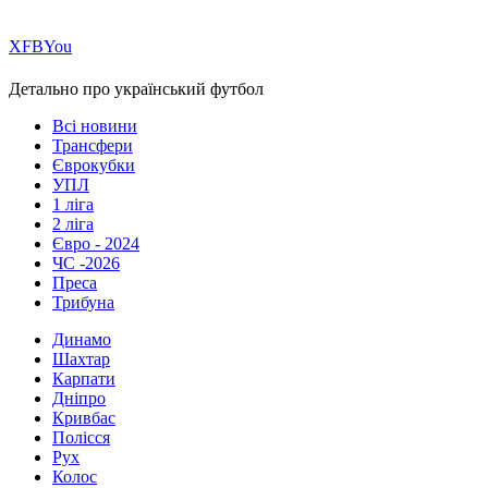
Х
FB
You
Детально про український футбол
Всі новини
Трансфери
Єврокубки
УПЛ
1 ліга
2 ліга
Євро - 2024
ЧС -2026
Преса
Трибуна
Динамо
Шахтар
Карпати
Дніпро
Кривбас
Полісся
Рух
Колос