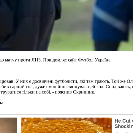
до матчу проти ЛНЗ. Повідомляє сайт Футбол Україна.
ацював. У них є досвідчені футболісти, які там грають. Той же Олі
 забив гарний гол, дуже емоційно святкував цей гол. Сподіваюсь,
труватися тільки на собі, - пояснив Скрипник.
на.