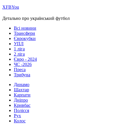
Х
FB
You
Детально про український футбол
Всі новини
Трансфери
Єврокубки
УПЛ
1 ліга
2 ліга
Євро - 2024
ЧС -2026
Преса
Трибуна
Динамо
Шахтар
Карпати
Дніпро
Кривбас
Полісся
Рух
Колос