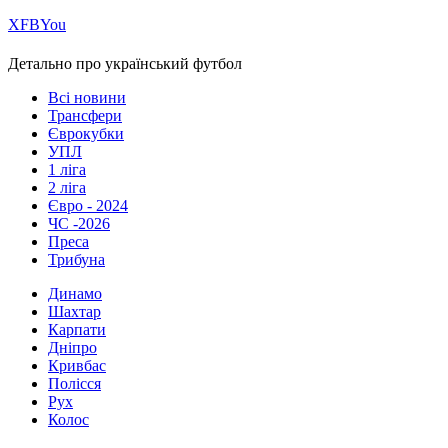
Х
FB
You
Детально про український футбол
Всі новини
Трансфери
Єврокубки
УПЛ
1 ліга
2 ліга
Євро - 2024
ЧС -2026
Преса
Трибуна
Динамо
Шахтар
Карпати
Дніпро
Кривбас
Полісся
Рух
Колос