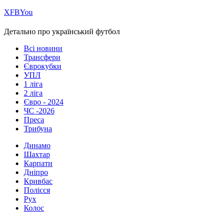
Х
FB
You
Детально про український футбол
Всі новини
Трансфери
Єврокубки
УПЛ
1 ліга
2 ліга
Євро - 2024
ЧС -2026
Преса
Трибуна
Динамо
Шахтар
Карпати
Дніпро
Кривбас
Полісся
Рух
Колос