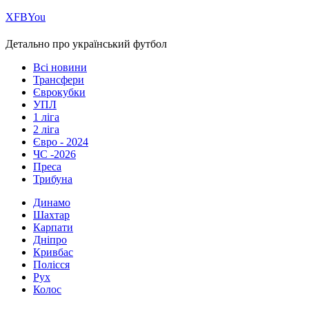
Х
FB
You
Детально про український футбол
Всі новини
Трансфери
Єврокубки
УПЛ
1 ліга
2 ліга
Євро - 2024
ЧС -2026
Преса
Трибуна
Динамо
Шахтар
Карпати
Дніпро
Кривбас
Полісся
Рух
Колос