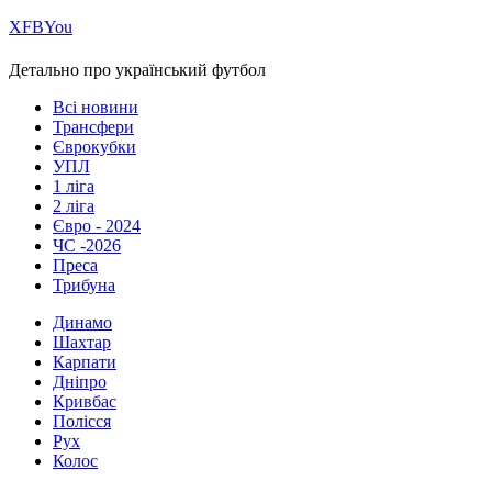
Х
FB
You
Детально про український футбол
Всі новини
Трансфери
Єврокубки
УПЛ
1 ліга
2 ліга
Євро - 2024
ЧС -2026
Преса
Трибуна
Динамо
Шахтар
Карпати
Дніпро
Кривбас
Полісся
Рух
Колос