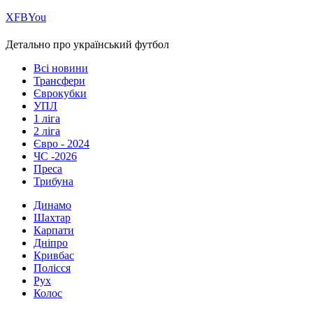
Х
FB
You
Детально про український футбол
Всі новини
Трансфери
Єврокубки
УПЛ
1 ліга
2 ліга
Євро - 2024
ЧС -2026
Преса
Трибуна
Динамо
Шахтар
Карпати
Дніпро
Кривбас
Полісся
Рух
Колос