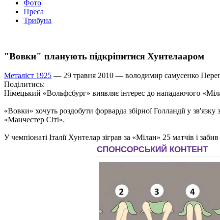
Фото
Преса
Трибуна
"Вовки" планують підкріпитися Хунтелааром
Металіст 1925
— 29 травня 2010 —
володимир самусенко
Перег
Поділитись:
Німецький «Вольфсбург» виявляє інтерес до нападаючого «Міла
«Вовки» хочуть роздобути форварда збірної Голландії у зв'язк
«Манчестер Сіті».
У чемпіонаті Італії Хунтелар зіграв за «Мілан» 25 матчів і забив 