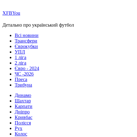
Х
FB
You
Детально про український футбол
Всі новини
Трансфери
Єврокубки
УПЛ
1 ліга
2 ліга
Євро - 2024
ЧС -2026
Преса
Трибуна
Динамо
Шахтар
Карпати
Дніпро
Кривбас
Полісся
Рух
Колос