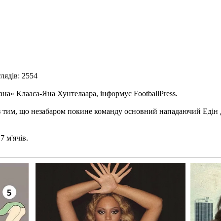
лядів: 2554
на» Клааса-Яна Хунтелаара, інформує FootballPress.
у з тим, що незабаром покине команду основний нападаючий Едін 
7 м'ячів.