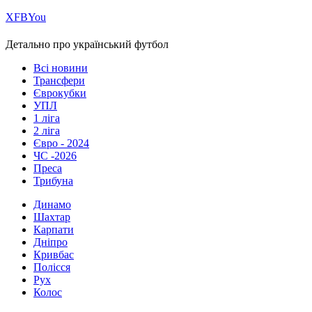
Х
FB
You
Детально про український футбол
Всі новини
Трансфери
Єврокубки
УПЛ
1 ліга
2 ліга
Євро - 2024
ЧС -2026
Преса
Трибуна
Динамо
Шахтар
Карпати
Дніпро
Кривбас
Полісся
Рух
Колос