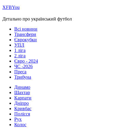
Х
FB
You
Детально про український футбол
Всі новини
Трансфери
Єврокубки
УПЛ
1 ліга
2 ліга
Євро - 2024
ЧС -2026
Преса
Трибуна
Динамо
Шахтар
Карпати
Дніпро
Кривбас
Полісся
Рух
Колос