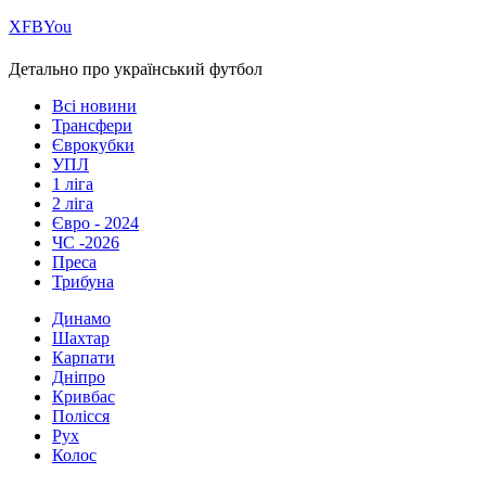
Х
FB
You
Детально про український футбол
Всі новини
Трансфери
Єврокубки
УПЛ
1 ліга
2 ліга
Євро - 2024
ЧС -2026
Преса
Трибуна
Динамо
Шахтар
Карпати
Дніпро
Кривбас
Полісся
Рух
Колос