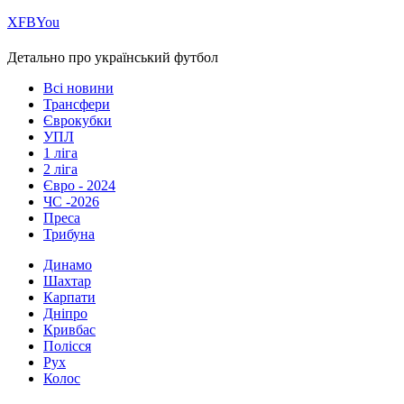
Х
FB
You
Детально про український футбол
Всі новини
Трансфери
Єврокубки
УПЛ
1 ліга
2 ліга
Євро - 2024
ЧС -2026
Преса
Трибуна
Динамо
Шахтар
Карпати
Дніпро
Кривбас
Полісся
Рух
Колос