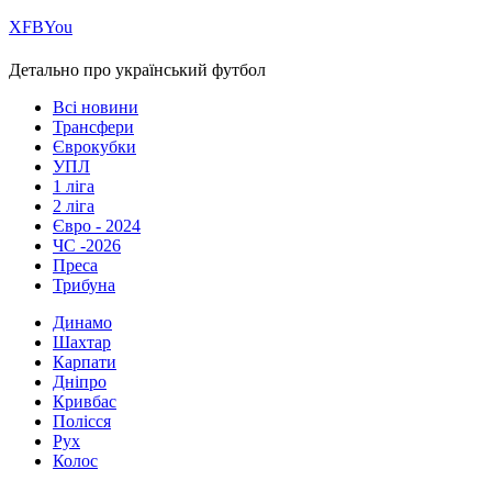
Х
FB
You
Детально про український футбол
Всі новини
Трансфери
Єврокубки
УПЛ
1 ліга
2 ліга
Євро - 2024
ЧС -2026
Преса
Трибуна
Динамо
Шахтар
Карпати
Дніпро
Кривбас
Полісся
Рух
Колос