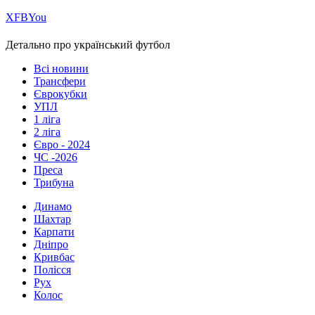
Х
FB
You
Детально про український футбол
Всі новини
Трансфери
Єврокубки
УПЛ
1 ліга
2 ліга
Євро - 2024
ЧС -2026
Преса
Трибуна
Динамо
Шахтар
Карпати
Дніпро
Кривбас
Полісся
Рух
Колос