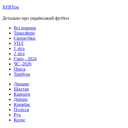
Х
FB
You
Детально про український футбол
Всі новини
Трансфери
Єврокубки
УПЛ
1 ліга
2 ліга
Євро - 2024
ЧС -2026
Преса
Трибуна
Динамо
Шахтар
Карпати
Дніпро
Кривбас
Полісся
Рух
Колос