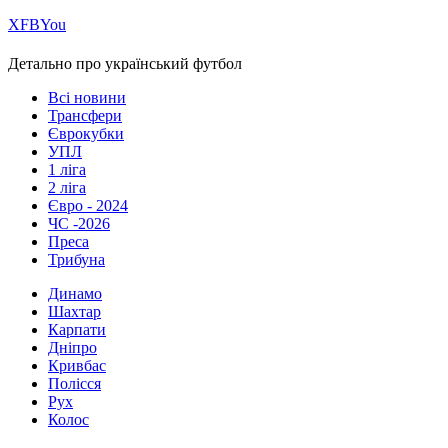
Х
FB
You
Детально про український футбол
Всі новини
Трансфери
Єврокубки
УПЛ
1 ліга
2 ліга
Євро - 2024
ЧС -2026
Преса
Трибуна
Динамо
Шахтар
Карпати
Дніпро
Кривбас
Полісся
Рух
Колос