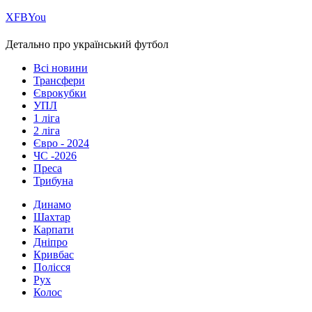
Х
FB
You
Детально про український футбол
Всі новини
Трансфери
Єврокубки
УПЛ
1 ліга
2 ліга
Євро - 2024
ЧС -2026
Преса
Трибуна
Динамо
Шахтар
Карпати
Дніпро
Кривбас
Полісся
Рух
Колос