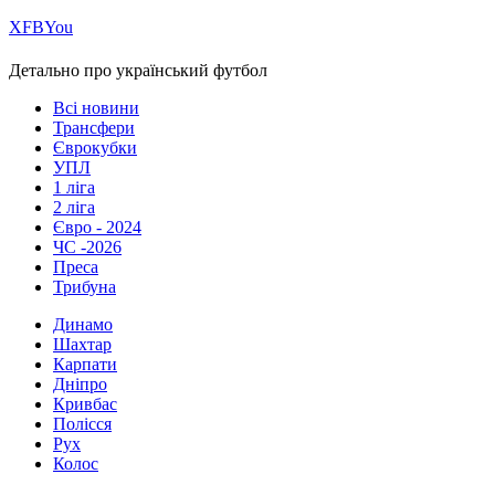
Х
FB
You
Детально про український футбол
Всі новини
Трансфери
Єврокубки
УПЛ
1 ліга
2 ліга
Євро - 2024
ЧС -2026
Преса
Трибуна
Динамо
Шахтар
Карпати
Дніпро
Кривбас
Полісся
Рух
Колос