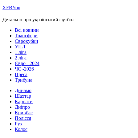
Х
FB
You
Детально про український футбол
Всі новини
Трансфери
Єврокубки
УПЛ
1 ліга
2 ліга
Євро - 2024
ЧС -2026
Преса
Трибуна
Динамо
Шахтар
Карпати
Дніпро
Кривбас
Полісся
Рух
Колос