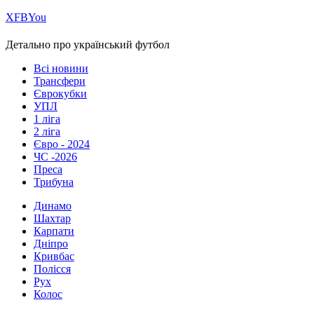
Х
FB
You
Детально про український футбол
Всі новини
Трансфери
Єврокубки
УПЛ
1 ліга
2 ліга
Євро - 2024
ЧС -2026
Преса
Трибуна
Динамо
Шахтар
Карпати
Дніпро
Кривбас
Полісся
Рух
Колос