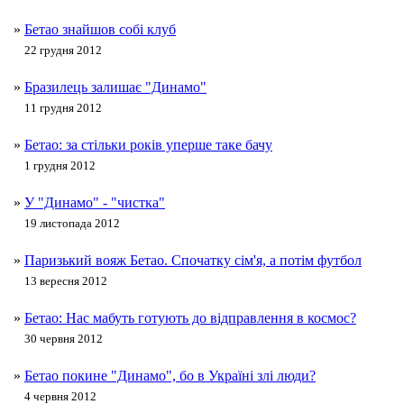
»
Бетао знайшов собі клуб
22 грудня 2012
»
Бразилець залишає "Динамо"
11 грудня 2012
»
Бетао: за стільки років уперше таке бачу
1 грудня 2012
»
У "Динамо" - "чистка"
19 листопада 2012
»
Паризький вояж Бетао. Спочатку сім'я, а потім футбол
13 вересня 2012
»
Бетао: Нас мабуть готують до відправлення в космос?
30 червня 2012
»
Бетао покине "Динамо", бо в Україні злі люди?
4 червня 2012