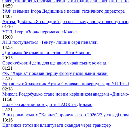
Олег Дзюринець і Богдан Левицький підписали контракти з "К
14:59
УАФ звільнив Ігора Дедишина з посади технічного директора
14:07
Артем Довбик: «Я голодний до гри — хочу знову повернутися 
01:10
УПЛ, 1тур. «Зоря» перемагає «Колос»
15:00
ЛНЗ поступається «Генту» лише в серії пенальті
14:53
«Динамо» безславно вилетіло з Ліги Європи
20:15
Єврокубковий день для ще двох українських команд.
01:21
ФК "Харків" показав першу форму після зміни назви
22:37
Український захисник Артем Смоляков повернувся до УПЛ з 
02:18
Микола Роздобудько стане новим керівником академії «Динамо
11:58
Польські арбітри розсудить ПАОК та Динамо
22:21
Вінгер львівських "Карпат" проведе сезон 2026/27 у складі но
13:16
Циганков готовий влаштувати скандал через трансфер