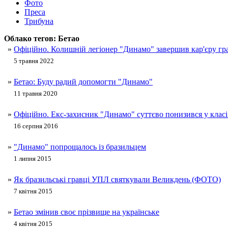
Фото
Преса
Трибуна
Облако тегов:
Бетао
»
Офіційно. Колишній легіонер "Динамо" завершив кар'єру гр
5 травня 2022
»
Бетао: Буду радий допомогти "Динамо"
11 травня 2020
»
Офіційно. Екс-захисник "Динамо" суттєво понизився у кла
16 серпня 2016
»
"Динамо" попрощалось із бразильцем
1 липня 2015
»
Як бразильські гравці УПЛ святкували Великдень (ФОТО)
7 квітня 2015
»
Бетао змінив своє прізвище на українське
4 квітня 2015