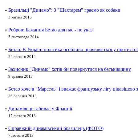
»
Бразильці "Динамо": З "Шахтарем" граємо як собаки
3 квітня 2015
»
Ребров: Бажання Бетао для нас - не указ
5 листопада 2014
»
Бетао: В Україні політика особливо проявляється у протист
24 лютого 2014
»
Захисник "Динамо" хотів би повернутися на батьківщину
9 травня 2013
»
Бетао хоче в "Марсель" і вважає французьку лігу цікавішою з
26 березня 2013
»
Динамівець забиває у Франції
17 лютого 2013
»
Справжній динамівський бразилець (ФОТО)
7 лютого 2013