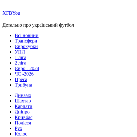
Х
FB
You
Детально про український футбол
Всі новини
Трансфери
Єврокубки
УПЛ
1 ліга
2 ліга
Євро - 2024
ЧС -2026
Преса
Трибуна
Динамо
Шахтар
Карпати
Дніпро
Кривбас
Полісся
Рух
Колос