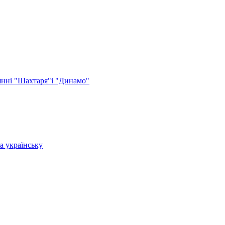
оянні "Шахтаря"і "Динамо"
а українську