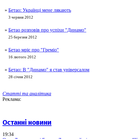
»
Бетао: Українці мене лякають
3 червня 2012
»
Бетао розповів про успіхи "Динамо"
25 березня 2012
»
Бетао мріє про "Греміо"
16 лютого 2012
»
Бетао: В "Динамо" я став універсалом
28 січня 2012
Статті та аналітика
Реклама:
Останні новини
19:34