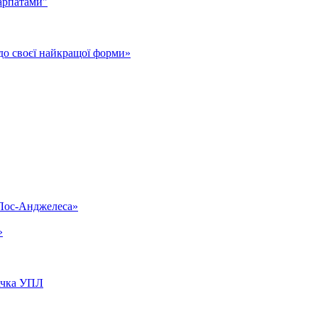
арпатами"
до своєї найкращої форми»
«Лос-Анджелеса»
»
вачка УПЛ