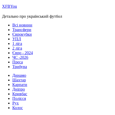
Х
FB
You
Детально про український футбол
Всі новини
Трансфери
Єврокубки
УПЛ
1 ліга
2 ліга
Євро - 2024
ЧС -2026
Преса
Трибуна
Динамо
Шахтар
Карпати
Дніпро
Кривбас
Полісся
Рух
Колос