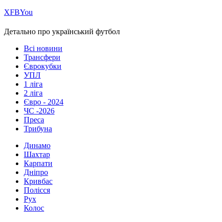
Х
FB
You
Детально про український футбол
Всі новини
Трансфери
Єврокубки
УПЛ
1 ліга
2 ліга
Євро - 2024
ЧС -2026
Преса
Трибуна
Динамо
Шахтар
Карпати
Дніпро
Кривбас
Полісся
Рух
Колос