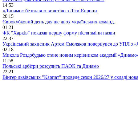
14:53
«Динамо» безславно вилетіло з Ліги Європи
20:15
Єврокубковий день для ще двох українських команд.
01:21
ФК "Харків" показав першу форму після зміни назви
22:37
Український захисник Артем Смоляков повернувся до УПЛ з 
02:18
Микола Роздобудько стане новим керівником академії «Динамо
11:58
Польські арбітри розсудить ПАОК та Динамо
22:21
Вінгер львівських "Карпат" проведе сезон 2026/27 у складі но