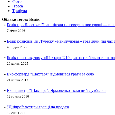
Фото
Преса
Трибуна
Облако тегов:
Бєлік
»
Бєлік про Лосенка: "Іван ніколи не говорив про гроші — він 
7 січня 2026
»
Бєлік розповів, як Луческу «маніпулював» гравцями під час 
4 грудня 2025
»
Бєлік пояснив, чому «Шахтар» U19 грає нестабільно та як к
20 квітня 2025
»
Екс-форвард "Шахтаря" відмовився грати за село
21 квітня 2017
»
Екс-гравець "Шахтаря": Ярмоленко - класний футболіст
12 грудня 2016
»
"Дніпро": чотири гравці на продаж
12 січня 2011