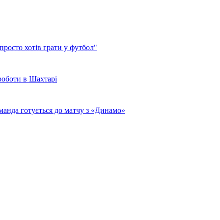
просто хотів грати у футбол"
роботи в Шахтарі
оманда готується до матчу з «Динамо»