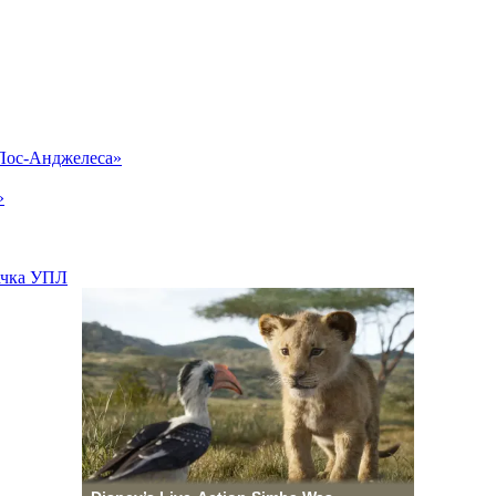
«Лос-Анджелеса»
»
вачка УПЛ