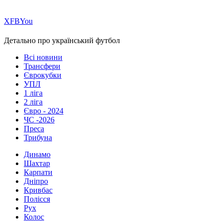
Х
FB
You
Детально про український футбол
Всі новини
Трансфери
Єврокубки
УПЛ
1 ліга
2 ліга
Євро - 2024
ЧС -2026
Преса
Трибуна
Динамо
Шахтар
Карпати
Дніпро
Кривбас
Полісся
Рух
Колос