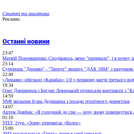
Статті та аналітика
Реклама:
Останні новини
23:47
Матвій Пономаренко: Сподіваюсь, мене "прорвало", і я почну 
23:14
Суперник "Динамо" - "Твенте" знищує "ДАК 1904" з рахунком 
22:49
«Динамо» обіграло «Карабах» 1:0 у першому матчі третього від
19:34
Олег Дзюринець і Богдан Левицький підписали контракти з "К
14:59
УАФ звільнив Ігора Дедишина з посади технічного директора
14:07
Артем Довбик: «Я голодний до гри — хочу знову повернутися 
01:10
УПЛ, 1тур. «Зоря» перемагає «Колос»
15:00
ЛНЗ поступається «Генту» лише в серії пенальті