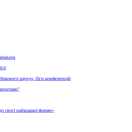
забивати
6:0
біркового раунду Ліги конференцій
арпатами"
до своєї найкращої форми»