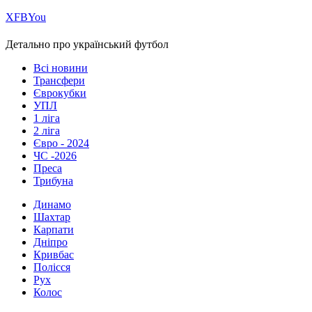
Х
FB
You
Детально про український футбол
Всі новини
Трансфери
Єврокубки
УПЛ
1 ліга
2 ліга
Євро - 2024
ЧС -2026
Преса
Трибуна
Динамо
Шахтар
Карпати
Дніпро
Кривбас
Полісся
Рух
Колос