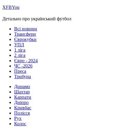
Х
FB
You
Детально про український футбол
Всі новини
Трансфери
Єврокубки
УПЛ
1 ліга
2 ліга
Євро - 2024
ЧС -2026
Преса
Трибуна
Динамо
Шахтар
Карпати
Дніпро
Кривбас
Полісся
Рух
Колос