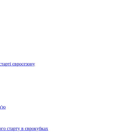
тарті євросезону
в'ю
го старту в єврокубках