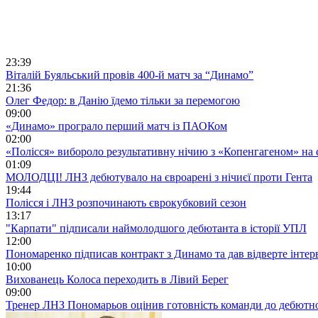
23:39
Віталій Буяльський провів 400-й матч за “Динамо”
21:36
Олег Федор: в Данію їдемо тільки за перемогою
09:00
«Динамо» програло перший матч із ПАОКом
02:00
«Полісся» вибороло результативну нічию з «Копенгагеном» на с
01:09
МОЛОДЦІ! ЛНЗ дебютувало на євроарені з нічиєї проти Гента
19:44
Полісся і ЛНЗ розпочинають єврокубковий сезон
13:17
"Карпати" підписали наймолодшого дебютанта в історії УПЛ
12:00
Пономаренко підписав контракт з Динамо та дав відверте інтер
10:00
Вихованець Колоса переходить в Лівий Берег
09:00
Тренер ЛНЗ Пономарьов оцінив готовність команди до дебютно