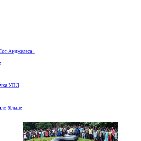
«Лос-Анджелеса»
»
вачка УПЛ
ило більше