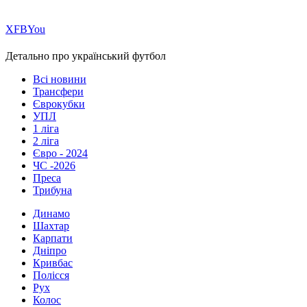
Х
FB
You
Детально про український футбол
Всі новини
Трансфери
Єврокубки
УПЛ
1 ліга
2 ліга
Євро - 2024
ЧС -2026
Преса
Трибуна
Динамо
Шахтар
Карпати
Дніпро
Кривбас
Полісся
Рух
Колос