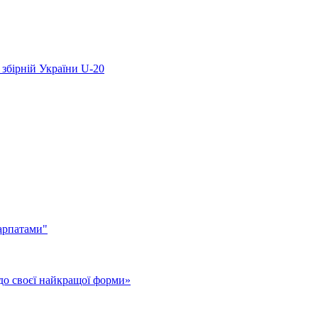
 збірній України U-20
арпатами"
до своєї найкращої форми»