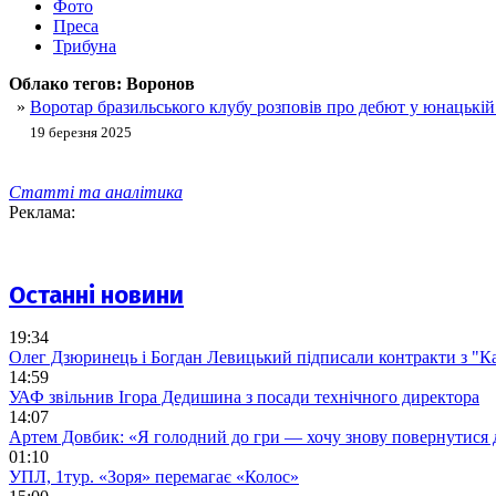
Фото
Преса
Трибуна
Облако тегов:
Воронов
»
Воротар бразильського клубу розповів про дебют у юнацькій
19 березня 2025
Статті та аналітика
Реклама:
Останні новини
19:34
Олег Дзюринець і Богдан Левицький підписали контракти з "К
14:59
УАФ звільнив Ігора Дедишина з посади технічного директора
14:07
Артем Довбик: «Я голодний до гри — хочу знову повернутися 
01:10
УПЛ, 1тур. «Зоря» перемагає «Колос»