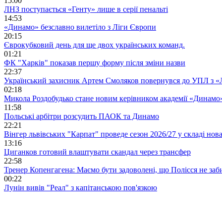
15:00
ЛНЗ поступається «Генту» лише в серії пенальті
14:53
«Динамо» безславно вилетіло з Ліги Європи
20:15
Єврокубковий день для ще двох українських команд.
01:21
ФК "Харків" показав першу форму після зміни назви
22:37
Український захисник Артем Смоляков повернувся до УПЛ з 
02:18
Микола Роздобудько стане новим керівником академії «Динамо
11:58
Польські арбітри розсудить ПАОК та Динамо
22:21
Вінгер львівських "Карпат" проведе сезон 2026/27 у складі но
13:16
Циганков готовий влаштувати скандал через трансфер
22:58
Тренер Копенгагена: Маємо бути задоволені, що Полісся не заб
00:22
Лунін вивів "Реал" з капітанською пов'язкою