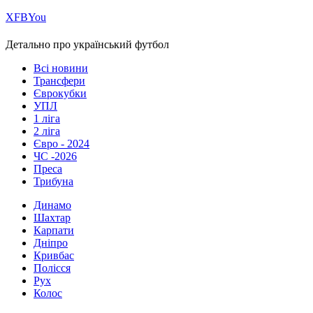
Х
FB
You
Детально про український футбол
Всі новини
Трансфери
Єврокубки
УПЛ
1 ліга
2 ліга
Євро - 2024
ЧС -2026
Преса
Трибуна
Динамо
Шахтар
Карпати
Дніпро
Кривбас
Полісся
Рух
Колос