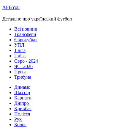
Х
FB
You
Детально про український футбол
Всі новини
Трансфери
Єврокубки
УПЛ
1 ліга
2 ліга
Євро - 2024
ЧС -2026
Преса
Трибуна
Динамо
Шахтар
Карпати
Дніпро
Кривбас
Полісся
Рух
Колос