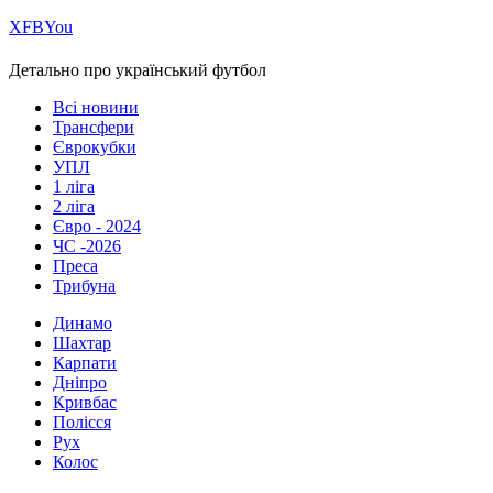
Х
FB
You
Детально про український футбол
Всі новини
Трансфери
Єврокубки
УПЛ
1 ліга
2 ліга
Євро - 2024
ЧС -2026
Преса
Трибуна
Динамо
Шахтар
Карпати
Дніпро
Кривбас
Полісся
Рух
Колос