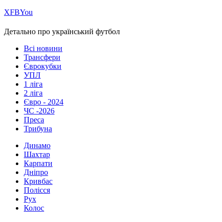
Х
FB
You
Детально про український футбол
Всі новини
Трансфери
Єврокубки
УПЛ
1 ліга
2 ліга
Євро - 2024
ЧС -2026
Преса
Трибуна
Динамо
Шахтар
Карпати
Дніпро
Кривбас
Полісся
Рух
Колос