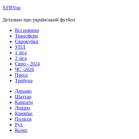
Х
FB
You
Детально про український футбол
Всі новини
Трансфери
Єврокубки
УПЛ
1 ліга
2 ліга
Євро - 2024
ЧС -2026
Преса
Трибуна
Динамо
Шахтар
Карпати
Дніпро
Кривбас
Полісся
Рух
Колос