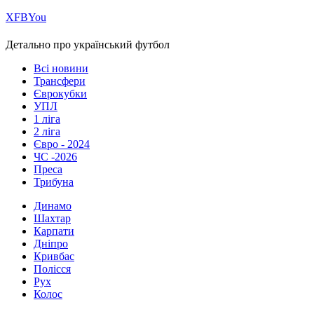
Х
FB
You
Детально про український футбол
Всі новини
Трансфери
Єврокубки
УПЛ
1 ліга
2 ліга
Євро - 2024
ЧС -2026
Преса
Трибуна
Динамо
Шахтар
Карпати
Дніпро
Кривбас
Полісся
Рух
Колос