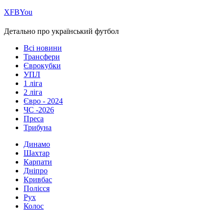
Х
FB
You
Детально про український футбол
Всі новини
Трансфери
Єврокубки
УПЛ
1 ліга
2 ліга
Євро - 2024
ЧС -2026
Преса
Трибуна
Динамо
Шахтар
Карпати
Дніпро
Кривбас
Полісся
Рух
Колос