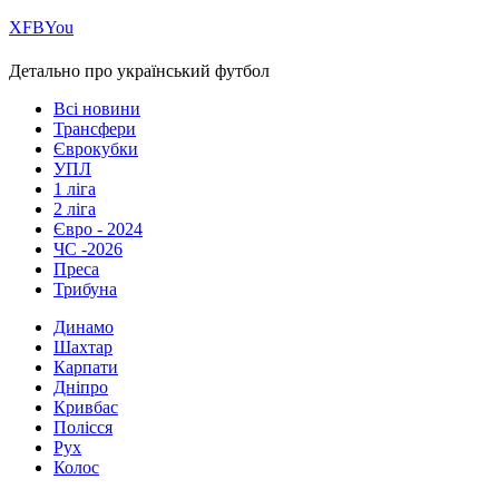
Х
FB
You
Детально про український футбол
Всі новини
Трансфери
Єврокубки
УПЛ
1 ліга
2 ліга
Євро - 2024
ЧС -2026
Преса
Трибуна
Динамо
Шахтар
Карпати
Дніпро
Кривбас
Полісся
Рух
Колос