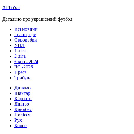
Х
FB
You
Детально про український футбол
Всі новини
Трансфери
Єврокубки
УПЛ
1 ліга
2 ліга
Євро - 2024
ЧС -2026
Преса
Трибуна
Динамо
Шахтар
Карпати
Дніпро
Кривбас
Полісся
Рух
Колос