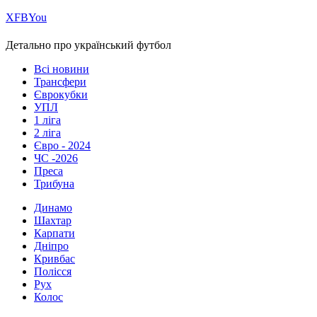
Х
FB
You
Детально про український футбол
Всі новини
Трансфери
Єврокубки
УПЛ
1 ліга
2 ліга
Євро - 2024
ЧС -2026
Преса
Трибуна
Динамо
Шахтар
Карпати
Дніпро
Кривбас
Полісся
Рух
Колос