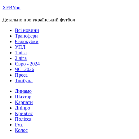
Х
FB
You
Детально про український футбол
Всі новини
Трансфери
Єврокубки
УПЛ
1 ліга
2 ліга
Євро - 2024
ЧС -2026
Преса
Трибуна
Динамо
Шахтар
Карпати
Дніпро
Кривбас
Полісся
Рух
Колос