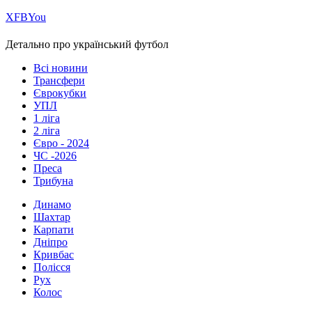
Х
FB
You
Детально про український футбол
Всі новини
Трансфери
Єврокубки
УПЛ
1 ліга
2 ліга
Євро - 2024
ЧС -2026
Преса
Трибуна
Динамо
Шахтар
Карпати
Дніпро
Кривбас
Полісся
Рух
Колос