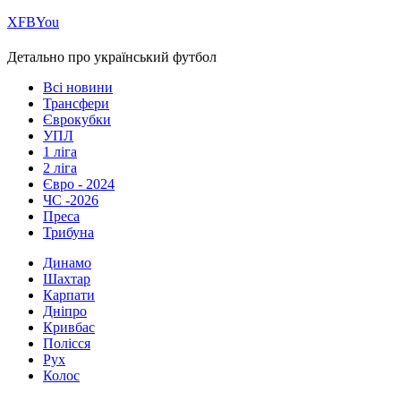
Х
FB
You
Детально про український футбол
Всі новини
Трансфери
Єврокубки
УПЛ
1 ліга
2 ліга
Євро - 2024
ЧС -2026
Преса
Трибуна
Динамо
Шахтар
Карпати
Дніпро
Кривбас
Полісся
Рух
Колос