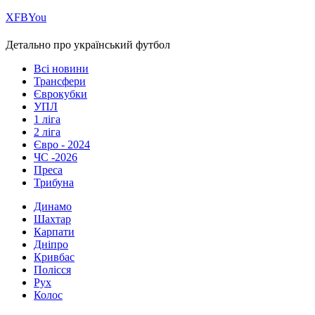
Х
FB
You
Детально про український футбол
Всі новини
Трансфери
Єврокубки
УПЛ
1 ліга
2 ліга
Євро - 2024
ЧС -2026
Преса
Трибуна
Динамо
Шахтар
Карпати
Дніпро
Кривбас
Полісся
Рух
Колос