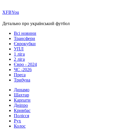
Х
FB
You
Детально про український футбол
Всі новини
Трансфери
Єврокубки
УПЛ
1 ліга
2 ліга
Євро - 2024
ЧС -2026
Преса
Трибуна
Динамо
Шахтар
Карпати
Дніпро
Кривбас
Полісся
Рух
Колос