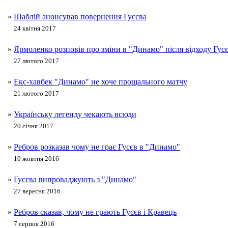
»
Шаблій анонсував повернення Гусєва
24 квітня 2017
»
Ярмоленко розповів про зміни в "Динамо" після відходу Гус
27 лютого 2017
»
Екс-хавбек "Динамо" не хоче прощального матчу
21 лютого 2017
»
Українську легенду чекають всюди
20 січня 2017
»
Ребров розказав чому не грає Гусєв в "Динамо"
10 жовтня 2016
»
Гусєва випроваджують з "Динамо"
27 вересня 2016
»
Ребров сказав, чому не грають Гусєв і Кравець
7 серпня 2016