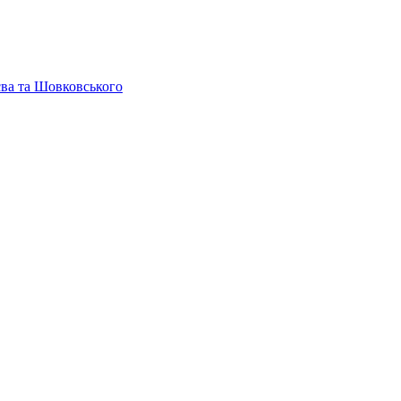
єва та Шовковського