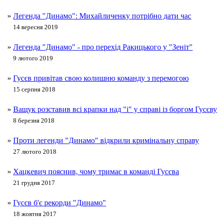
»
Легенда "Динамо": Михайличенку потрібно дати час
14 вересня 2019
»
Легенда "Динамо" - про перехід Ракицького у "Зеніт"
9 лютого 2019
»
Гусєв привітав свою колишню команду з перемогою
15 серпня 2018
»
Ващук розставив всі крапки над "і" у справі із боргом Гусєву
8 березня 2018
»
Проти легенди "Динамо" відкрили кримінальну справу
27 лютого 2018
»
Хацкевич пояснив, чому тримає в команді Гусєва
21 грудня 2017
»
Гусєв б'є рекорди "Динамо"
18 жовтня 2017