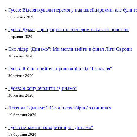
»
Гусєв: Відсвяткували перемогу над швейцарцями, але були го
16 травня 2020
»
Гусєв: Думав, що працювати тренером набагато простіше
1 травня 2020
»
Екс-лідер "Динамо": Ми могли вийти в фінал Ліги Європи
30 квітня 2020
»
Гусєв: Я б не прийняв пропозицію від "Шахтаря"
30 квітня 2020
»
Гусєв: Я хочу очолити "Динамо"
30 квітня 2020
»
Легенда "Динамо": Осад після збірної залишився
19 березня 2020
»
Гусєв не захотів говорити про "Динамо"
18 березня 2020