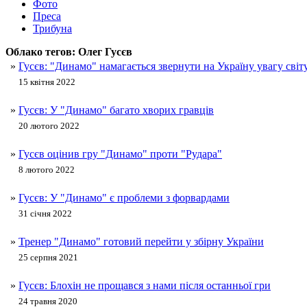
Фото
Преса
Трибуна
Облако тегов:
Олег Гусєв
»
Гусєв: "Динамо" намагається звернути на Україну увагу світ
15 квітня 2022
»
Гусєв: У "Динамо" багато хворих гравців
20 лютого 2022
»
Гусєв оцінив гру "Динамо" проти "Рудара"
8 лютого 2022
»
Гусєв: У "Динамо" є проблеми з форвардами
31 січня 2022
»
Тренер "Динамо" готовий перейти у збірну України
25 серпня 2021
»
Гусєв: Блохін не прощався з нами після останньої гри
24 травня 2020