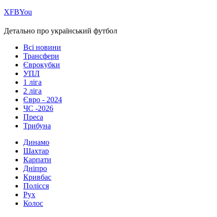
Х
FB
You
Детально про український футбол
Всі новини
Трансфери
Єврокубки
УПЛ
1 ліга
2 ліга
Євро - 2024
ЧС -2026
Преса
Трибуна
Динамо
Шахтар
Карпати
Дніпро
Кривбас
Полісся
Рух
Колос